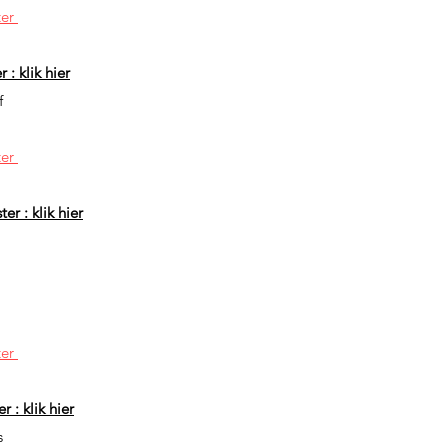
ter
 : klik hier
f
e
ter
er : klik hier
ter
r : klik hier
s