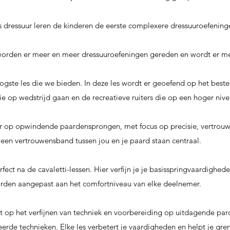
s dressuur leren de kinderen de eerste complexere dressuuroefening
worden er meer en meer dressuuroefeningen gereden en wordt er me
ogste les die we bieden. In deze les wordt er geoefend op het beste u
ie op wedstrijd gaan en de recreatieve ruiters die op een hoger nive
r op opwindende paardensprongen, met focus op precisie, vertrouwe
een vertrouwensband tussen jou en je paard staan centraal.
rfect na de cavaletti-lessen. Hier verfijn je j
e basisspringvaardighede
orden aangepast aan het comfortniveau van elke deelnemer.
ht op het verfijnen van techniek en voorbereiding op uitdagende pa
eerde technieken. Elke les verbetert je vaardigheden en helpt je gren