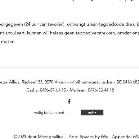
 doorgegeven (24 uur van tevoren), ontvangt u een tegoedcode die u
t annuleert, kunnen wij helaas geen tegoed verstrekken, omdat onze
e maken.
ge Allius, Rijdreef 33, 3570 Alken -
info@manegeallius.be
-
BE 0416.682
Cathy: 0496/87.61.15 -
Marleen: 0476/33.44.18
veilig betalen met
©2023 door Manegeallius - App: Spaces By Wix - Appcode: 