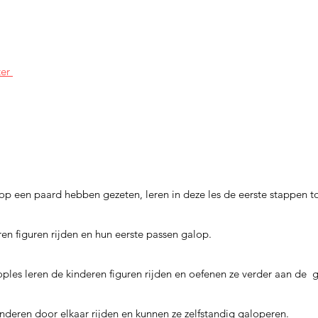
ter
 op een paar
d hebben gezeten, leren in deze les de eerste stappen t
ren figuren rijden en hun eerste passen galop.
oples leren de kinderen figuren rijden en oefenen ze verder aan de 
inderen door elkaar rijden en kunnen ze zelfstandig galoperen.