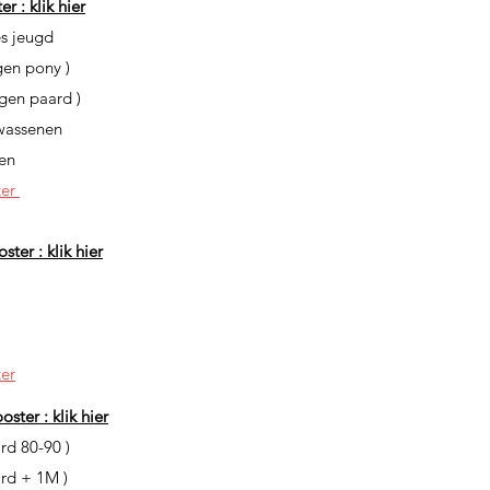
r : klik hier
es jeugd
igen pony )
igen paard )
lwassenen
nen
ter
ster : klik hier
ter
oster : klik hier
ard 80-90 )
ard + 1M )