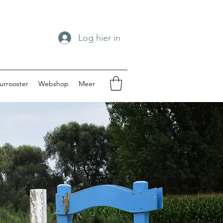
Log hier in
urrooster
Webshop
Meer