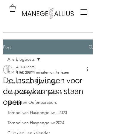
Post
Alle blogposts
Allius Team
Alle blogposts
4 feb 2024
1 minuten om te lezen
De Inschrijvingen voor
Evenementen & activiteiten
de ponykampen staan
Tips & Weetjes voor Paarden
open
Startlijsten Oefenparcours
Tornooi van Haspengouw - 2023
Tornooi van Haspengouw 2024
Clubkledij en kalender