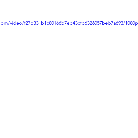
ic.com/video/f27d33_b1c80166b7eb43cfb6326057beb7a693/1080