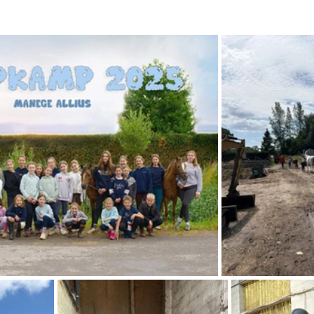
Clubkledij & kalender
Tornooi van Haspengouw 202
dbestuur