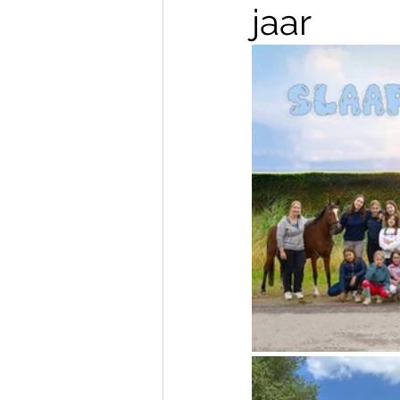
jaar
Clubkledij en kalender
Kampen, Ponydagen & jeug