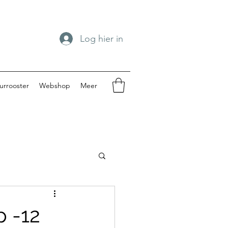
Log hier in
urrooster
Webshop
Meer
spengouw 2024
p -12