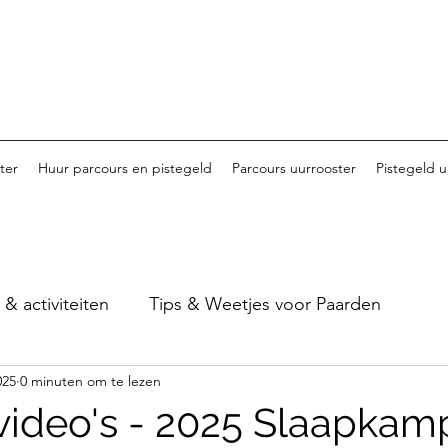
ter
Huur parcours en pistegeld
Parcours uurrooster
Pistegeld u
 activiteiten
Tips & Weetjes voor Paarden
025
0 minuten om te lezen
Tornooi van Haspengouw - 2023
Tornooi van Ha
 video's - 2025 Slaapkam