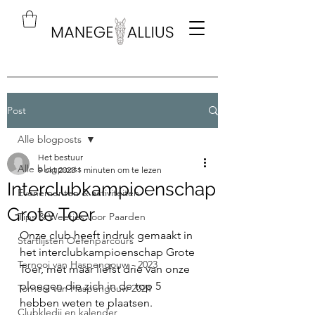
Post
Alle blogposts
Het bestuur
Alle blogposts
9 okt 2023
1 minuten om te lezen
Interclubkampioenschap
Evenementen & activiteiten
Grote Toer
Tips & Weetjes voor Paarden
Onze club heeft indruk gemaakt in 
Startlijsten Oefenparcours
het interclubkampioenschap Grote 
Tornooi van Haspengouw - 2023
Toer, met maar liefst drie van onze 
ploegen die zich in de top 5 
Tornooi van Haspengouw 2024
hebben weten te plaatsen. 
Clubkledij en kalender