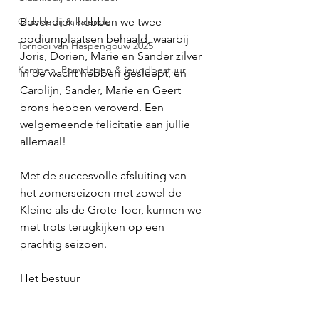
Clubkledij & kalender
Bovendien hebben we twee 
podiumplaatsen behaald, waarbij 
Tornooi van Haspengouw 2025
Joris, Dorien, Marie en Sander zilver 
Kampen, Ponydagen & jeugdbestuur
in de wacht hebben gesleept, en 
Carolijn, Sander, Marie en Geert 
brons hebben veroverd. Een 
welgemeende felicitatie aan jullie 
allemaal!
Met de succesvolle afsluiting van 
het zomerseizoen met zowel de 
Kleine als de Grote Toer, kunnen we 
met trots terugkijken op een 
prachtig seizoen.
Het bestuur