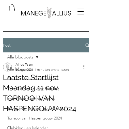
Post
Alle blogposts
Allius Team
Alle blogposts
10 nov 2024
1 minuten om te lezen
Laatste Startlijst
Evenementen & activiteiten
Maandag 11 nov.
Tips & Weetjes voor Paarden
TORNOOI VAN
Startlijsten Oefenparcours
HASPENGOUW 2024
Tornooi van Haspengouw - 2023
Tornooi van Haspengouw 2024
Clubkledij en kalender