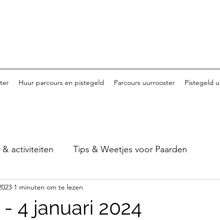
ter
Huur parcours en pistegeld
Parcours uurrooster
Pistegeld u
 activiteiten
Tips & Weetjes voor Paarden
2023
1 minuten om te lezen
Tornooi van Haspengouw - 2023
Tornooi van Ha
- 4 januari 2024