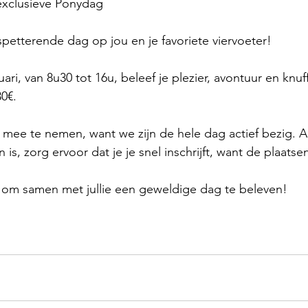
xclusieve Ponydag
spetterende dag op jou en je favoriete viervoeter! 
ri, van 8u30 tot 16u, beleef je plezier, avontuur en knuf
30€.
t mee te nemen, want we zijn de hele dag actief bezig. 
 is, zorg ervoor dat je je snel inschrijft, want de plaatse
t om samen met jullie een geweldige dag te beleven!