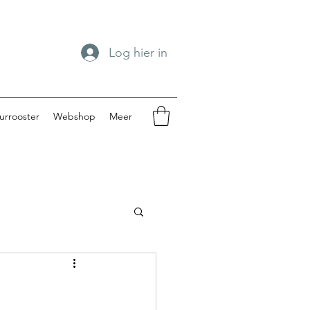
Log hier in
urrooster
Webshop
Meer
spengouw 2024