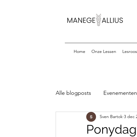
Home
Onze Lessen
Lesroos
Alle blogposts
Evenementen &
Sven Bartok
3 dec 
Startlijsten Oefenparcours
Ponydag 