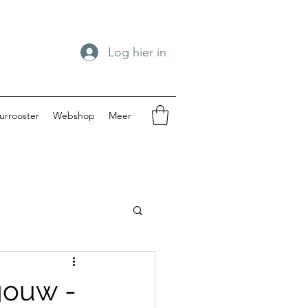
Log hier in
urrooster
Webshop
Meer
spengouw 2024
gouw -