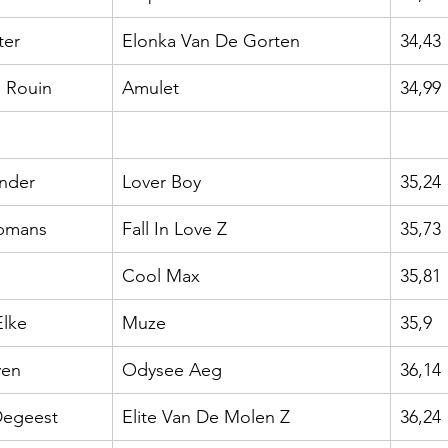
ter
Elonka Van De Gorten
34,43
 Rouin
Amulet
34,99
nder
Lover Boy
35,24
pmans
Fall In Love Z
35,73
Cool Max
35,81
lke
Muze
35,9
ven
Odysee Aeg
36,14
Degeest
Elite Van De Molen Z
36,24