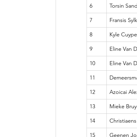
6
Torsin San
7
Fransis Syl
8
Kyle Cuype
9
Eline Van 
10
Eline Van 
11
Demeersma
12
Azoicai Al
13
Mieke Bruy
14
Christiaens
15
Geenen Jor