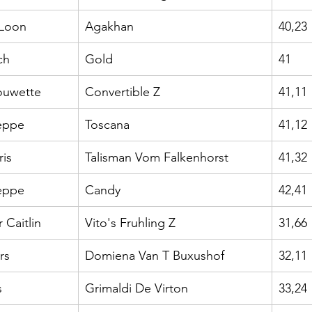
 Loon
Agakhan
40,23
ch
Gold
41
ouwette
Convertible Z
41,11
eppe
Toscana
41,12
is
Talisman Vom Falkenhorst
41,32
eppe
Candy
42,41
 Caitlin
Vito's Fruhling Z
31,66
rs
Domiena Van T Buxushof
32,11
s
Grimaldi De Virton
33,24