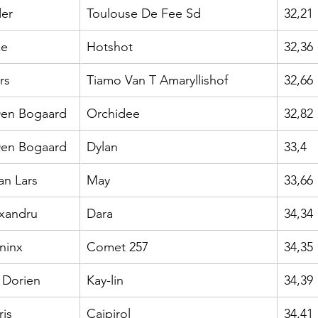
der
Toulouse De Fee Sd
32,21
ke
Hotshot
32,36
rs
Tiamo Van T Amaryllishof
32,66
Den Bogaard
Orchidee
32,82
Den Bogaard
Dylan
33,4
n Lars
May
33,66
exandru
Dara
34,34
ninx
Comet 257
34,35
 Dorien
Kay-lin
34,39
is
Caipirol
34,41