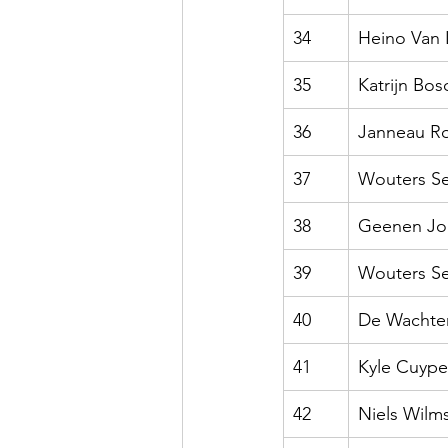
34
Heino Van
35
Katrijn Bos
36
Janneau R
37
Wouters S
38
Geenen Jor
39
Wouters S
40
De Wachter
41
Kyle Cuype
42
Niels Wilm