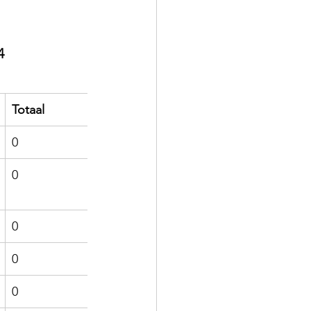
4
Totaal
0
0
0
0
0