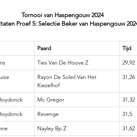
Tornooi van Haspengouw 2024
ltaten Proef 5: Selectie Beker van Haspengouw 202
Paard
Tijd
is
Ties Van De Hoove Z
29,92
uise
Rayon De Soleil Van Het 
31,26
Kiezelhof
 Hoydonck
Mc Gregor
31,32
 Hoydonck
Revenge
31,5
nne
Nayley Bp Z
31,62