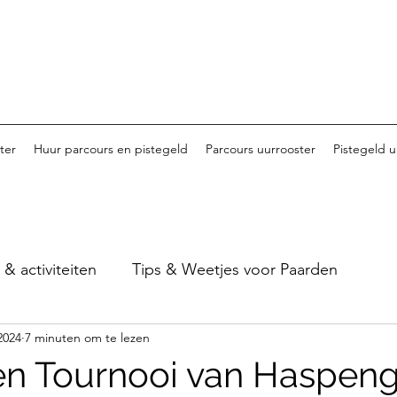
ter
Huur parcours en pistegeld
Parcours uurrooster
Pistegeld u
 activiteiten
Tips & Weetjes voor Paarden
2024
7 minuten om te lezen
Tornooi van Haspengouw - 2023
Tornooi van Ha
en Tournooi van Haspen