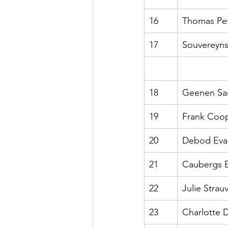
16
Thomas Pe
17
Souvereyns
18
Geenen Sa
19
Frank Coo
20
Debod Eva
21
Caubergs E
22
Julie Strau
23
Charlotte 