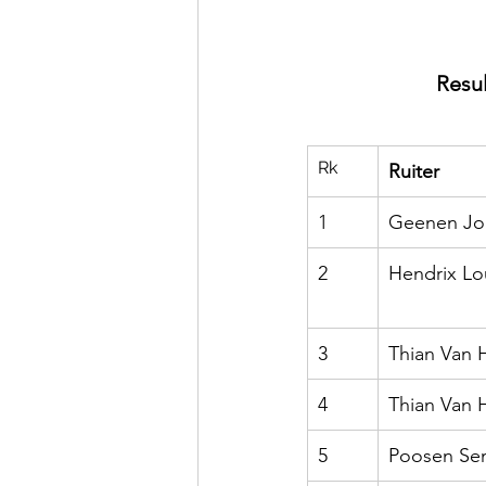
Resu
Rk
Ruiter
1
Geenen Jor
2
Hendrix Lo
3
Thian Van
4
Thian Van
5
Poosen Se