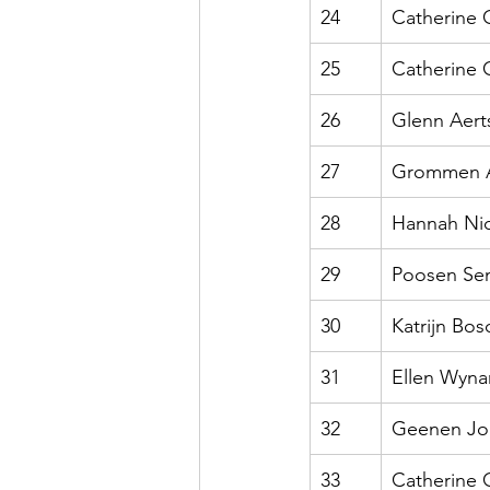
24
Catherine 
25
Catherine 
26
Glenn Aert
27
Grommen 
28
Hannah Ni
29
Poosen Se
30
Katrijn Bos
31
Ellen Wyna
32
Geenen Jor
33
Catherine 