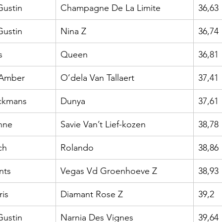
Gustin
Champagne De La Limite
36,63
Gustin
Nina Z
36,74
s
Queen
36,81
Amber
O’dela Van Tallaert
37,41
ckmans
Dunya
37,61
nne
Savie Van’t Lief-kozen
38,78
ch
Rolando
38,86
nts
Vegas Vd Groenhoeve Z
38,93
is
Diamant Rose Z
39,2
Gustin
Narnia Des Vignes
39,64