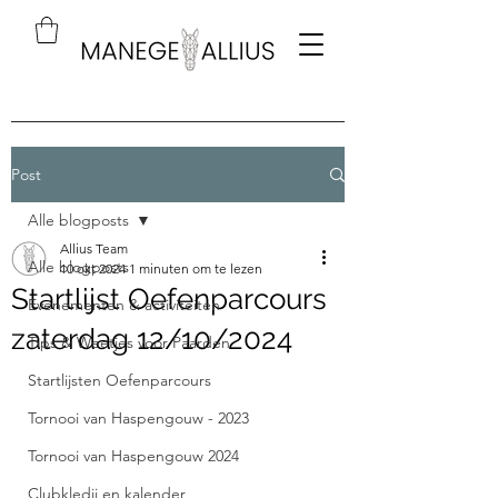
Post
Alle blogposts
Allius Team
Alle blogposts
10 okt 2024
1 minuten om te lezen
Startlijst Oefenparcours
Evenementen & activiteiten
zaterdag 12/10/2024
Tips & Weetjes voor Paarden
Startlijsten Oefenparcours
Tornooi van Haspengouw - 2023
Tornooi van Haspengouw 2024
Clubkledij en kalender