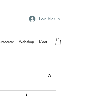
Log hier in
urrooster
Webshop
Meer
spengouw 2024