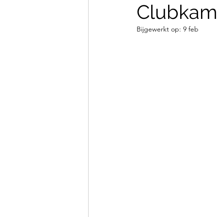
Clubkam
Clubkledij en kalender
Bijgewerkt op:
9 feb
Kampen, Ponydagen & jeug