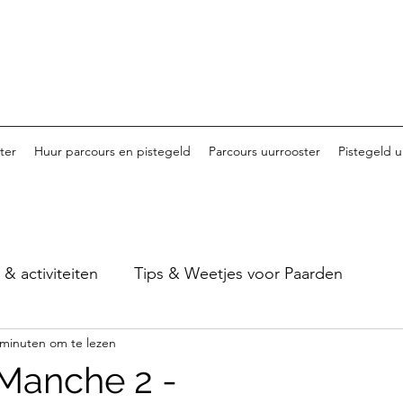
ter
Huur parcours en pistegeld
Parcours uurrooster
Pistegeld u
 activiteiten
Tips & Weetjes voor Paarden
 minuten om te lezen
Tornooi van Haspengouw - 2023
Tornooi van Ha
t Manche 2 -