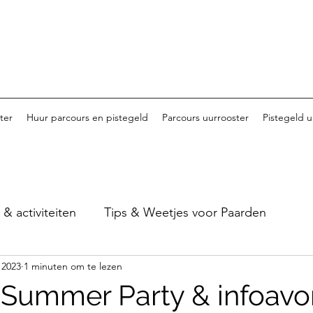
ter
Huur parcours en pistegeld
Parcours uurrooster
Pistegeld u
 activiteiten
Tips & Weetjes voor Paarden
 2023
1 minuten om te lezen
Tornooi van Haspengouw - 2023
Tornooi van Ha
 Summer Party & infoav