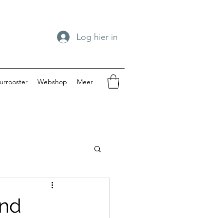
Log hier in
urrooster
Webshop
Meer
spengouw 2024
ond