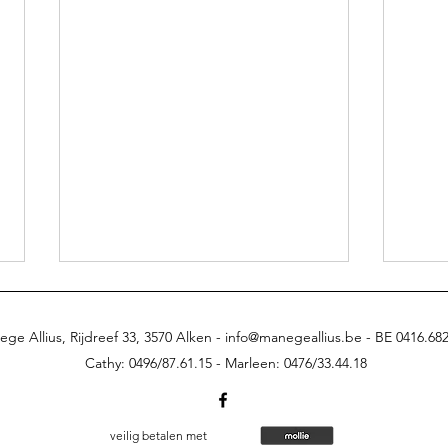
ge Allius, Rijdreef 33, 3570 Alken -
info@manegeallius.be
-
BE 0416.682
Cathy: 0496/87.61.15 -
Marleen: 0476/33.44.18
veilig betalen met