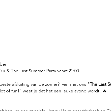
ber
0 u & The Last Summer Party vanaf 21:00
beste afsluiting van de zomer?  vier met ons 
"The Last S
ot of fun!" weet je dat het een leuke avond wordt! 🔥
hebben we een speciale Happy Hour waar frisdrank en Cris