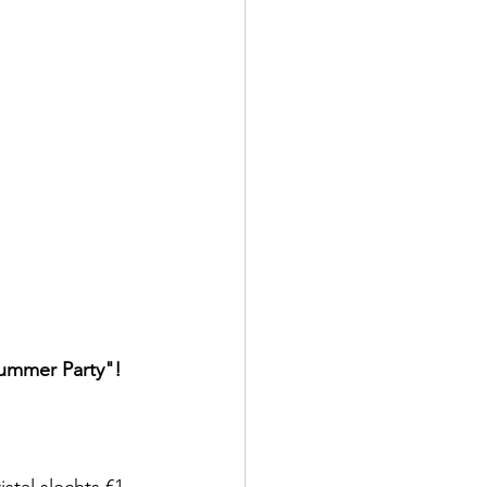
ummer Party"! 
tal slechts €1 