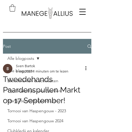
Post
Alle blogposts
Sven Bartok
Alle blogposts
6 sep 2023
1 minuten om te lezen
Tweedehands
Evenementen & activiteiten
Paardenspullen Markt
Tips & Weetjes voor Paarden
op 17 September!
Startlijsten Oefenparcours
Tornooi van Haspengouw - 2023
Tornooi van Haspengouw 2024
Clubkledij en kalender