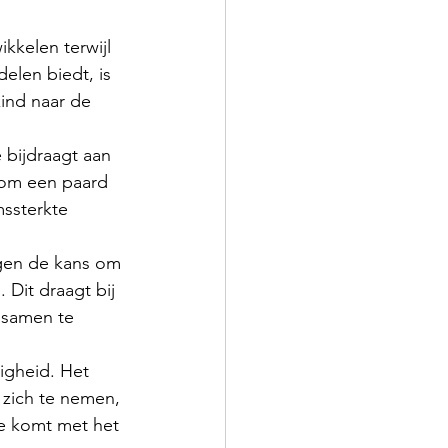
kkelen terwijl 
elen biedt, is 
ind naar de 
e bijdraagt aan 
e om een paard 
mssterkte 
jgen de kans om 
Dit draagt bij 
 samen te 
igheid. Het 
 zich te nemen, 
e komt met het 