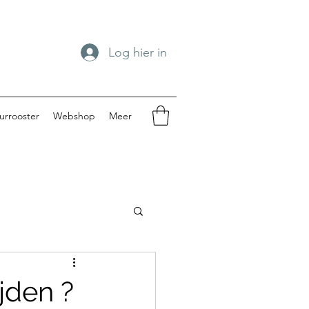
Log hier in
urrooster
Webshop
Meer
spengouw 2024
jden ?