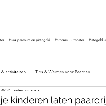
ter
Huur parcours en pistegeld
Parcours uurrooster
Pistegeld u
 activiteiten
Tips & Weetjes voor Paarden
 2023
2 minuten om te lezen
Tornooi van Haspengouw - 2023
Tornooi van Ha
e kinderen laten paardri