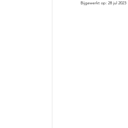
Bijgewerkt op:
28 jul 2023
Clubkledij en kalender
Kampen, Ponydagen & jeug