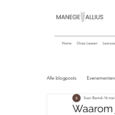
Home
Onze Lessen
Lesroos
Alle blogposts
Evenementen &
Sven Bartok
16 mei
Startlijsten Oefenparcours
Waarom j