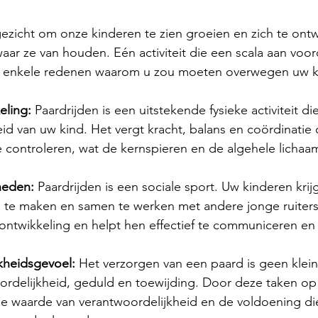
gezicht om onze kinderen te zien groeien en zich te ontwi
ar ze van houden. Eén activiteit die een scala aan voord
ijn enkele redenen waarom u zou moeten overwegen uw k
eling:
 Paardrijden is een uitstekende fysieke activiteit di
eid van uw kind. Het vergt kracht, balans en coördinati
e controleren, wat de kernspieren en de algehele lichaa
heden:
 Paardrijden is een sociale sport. Uw kinderen kri
 te maken en samen te werken met andere jonge ruiters. 
 ontwikkeling en helpt hen effectief te communiceren en
kheidsgevoel:
 Het verzorgen van een paard is geen klein
oordelijkheid, geduld en toewijding. Door deze taken op
de waarde van verantwoordelijkheid en de voldoening di