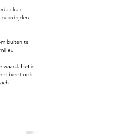
heden kan 
 paardrijden 
 
om buiten te 
milieu 
 waard. Het is 
het biedt ook 
zich 