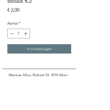
Betaal €2
Prijs
€ 2,00
Aantal
*
In winkelwagen
Manege Allius, Rijdreef 33, 3570 Alken -
info@manegeallius.be
-
BE 0416.682.405
Cathy: 0496/87.61.15 -
Marleen: 0476/33.44.18
veilig betalen met