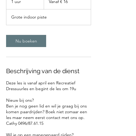
1 uur
1
Vanaf € 16
euro
u
u
Grote indoor piste
Nu boeken
Beschrijving van de dienst
Deze les is vanaf april een Recreatief
Dressuurles en begint de les om 19u
Nieuw bij ons?
Ben je nog geen lid en wil je graag bij ons
komen paardrijden? Boek niet zomaar een
les maar neem eerst contact met ons op.
Cathy 0496/87.61.15
Wil je op een manegepaard rijden?