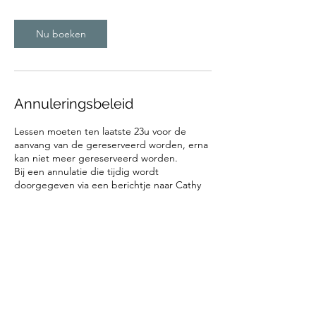
Nu boeken
Annuleringsbeleid
Lessen moeten ten laatste 23u voor de
aanvang van de gereserveerd worden, erna
kan niet meer gereserveerd worden.
Bij een annulatie die tijdig wordt
doorgegeven via een berichtje naar Cathy
op 0496/87.61.15 ( min.24 uur van tevoren en
niet via mail ) zal je boeking opnieuw
ingepland worden op een latere datum die
u past. Als u op het laatste moment
annuleert, kunnen wij helaas geen tegoed
verstrekken, omdat onze planning al is
vastgesteld en het zeer moeilijk is om
aanpassingen te maken.