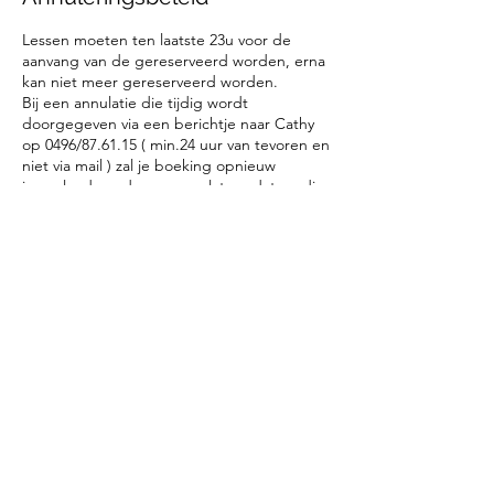
Lessen moeten ten laatste 23u voor de
aanvang van de gereserveerd worden, erna
kan niet meer gereserveerd worden.
Bij een annulatie die tijdig wordt
doorgegeven via een berichtje naar Cathy
op 0496/87.61.15 ( min.24 uur van tevoren en
niet via mail ) zal je boeking opnieuw
ingepland worden op een latere datum die
u past. Als u op het laatste moment
annuleert, kunnen wij helaas geen tegoed
verstrekken, omdat onze planning al is
vastgesteld en het zeer moeilijk is om
aanpassingen te maken.
Als u op het laatste moment annuleert,
kunnen wij helaas geen tegoed verstrekken,
omdat onze planning al is vastgesteld en
het zeer moeilijk is om aanpassingen te
maken.