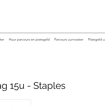
ter
Huur parcours en pistegeld
Parcours uurrooster
Pistegeld u
g 15u - Staples