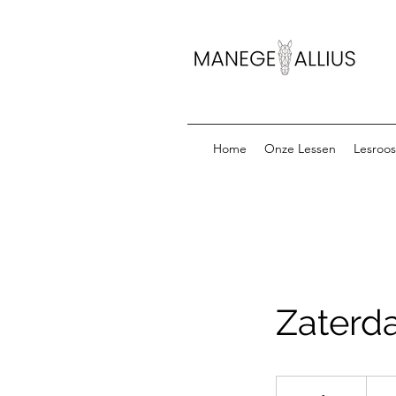
Home
Onze Lessen
Lesroos
Zaterda
Vanaf
16