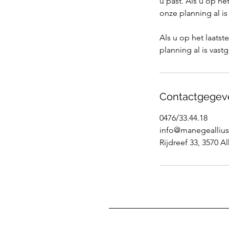
u past. Als u op h
onze planning al i
Als u op het laats
planning al is vast
Contactgegev
0476/33.44.18
info@manegeallius
Rijdreef 33, 3570 A