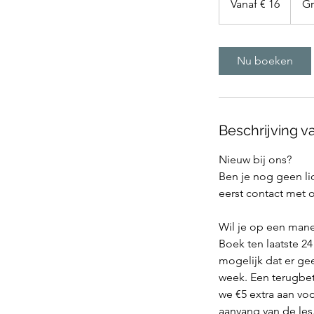
Vanaf € 16
Gr
euro
Nu boeken
Beschrijving v
Nieuw bij ons?
Ben je nog geen li
eerst contact met 
Wil je op een man
Boek ten laatste 24
mogelijk dat er gee
week. Een terugbet
we €5 extra aan vo
aanvang van de les