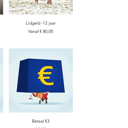
Snel overzicht
Lidgeld -12 jaar
Verkoopprijs
Vanaf
€ 80,00
Snel overzicht
Betaal €3