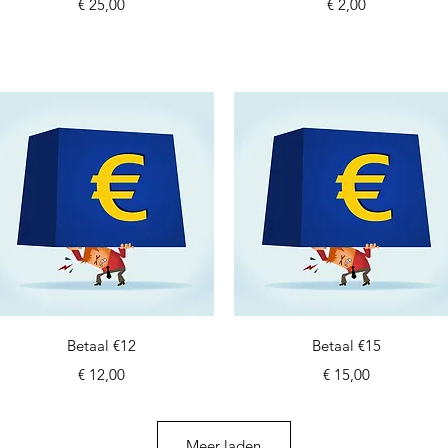
Prijs
Prijs
€ 25,00
€ 2,00
Snel overzicht
Snel overzicht
Betaal €12
Betaal €15
Prijs
Prijs
€ 12,00
€ 15,00
Meer laden