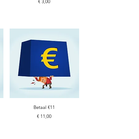
Prijs
€ 3,00
Snel overzicht
Betaal €11
Prijs
€ 11,00