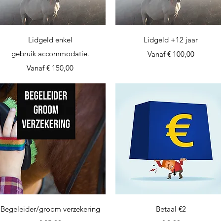
Snel overzicht
Snel overzicht
Lidgeld enkel
Lidgeld +12 jaar
gebruik accommodatie.
Verkoopprijs
Vanaf
€ 100,00
Verkoopprijs
Vanaf
€ 150,00
Snel overzicht
Snel overzicht
Begeleider/groom verzekering
Betaal €2