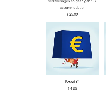
verzekeringen en geen gebruik
accommodatie.
Prijs
€ 25,00
Snel overzicht
Betaal €4
Prijs
€ 4,00