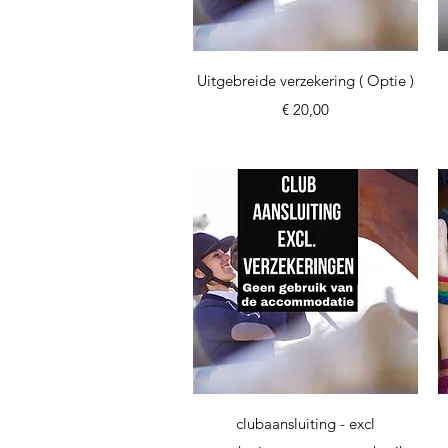
Snel overzicht
Uitgebreide verzekering ( Optie )
Prijs
€ 20,00
Snel overzicht
clubaansluiting - excl