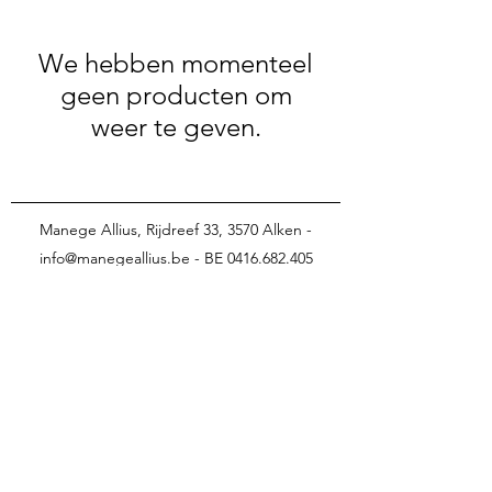
We hebben momenteel
geen producten om
weer te geven.
Manege Allius, Rijdreef 33, 3570 Alken -
info@manegeallius.be
-
BE 0416.682.405
Cathy: 0496/87.61.15 -
Marleen: 0476/33.44.18
veilig betalen met
©2023 door Manegeallius - App: Spaces By Wix -
Appcode: 66WCQ4